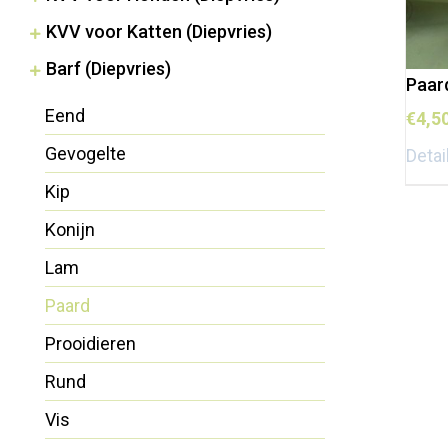
KVV voor Katten (Diepvries)
Barf (Diepvries)
Paar
Eend
€
4,5
Gevogelte
Detai
Kip
Konijn
Lam
Paard
Prooidieren
Rund
Vis