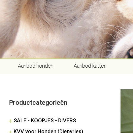
Skip
to
content
Aanbod honden
Aanbod katten
Niet
Productcategorieën
SALE - KOOPJES - DIVERS
KVV voor Honden (Diepvries)