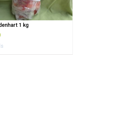
denhart 1 kg
0
ls