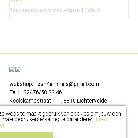
Toevoegen aan winkelwagen
Details
webshop.fresh4animals@gmail.com
Tel.: +32476/50.33.46
Koolskampstraat 111, 8810 Lichtervelde
ze website maakt gebruik van cookies om jouw een
Alle prijzen zijn inclusief BTW |
imale gebruikerservaring te garanderen.
Lees
er
Algemene voorwaarden
Disclaimer
Privacy
Cookiebeleid
© 2020 Fresh4Animals - All rights reserved. Created by
ARTisteeq