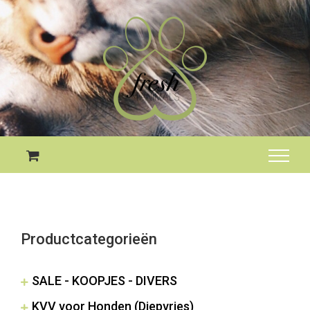
Skip
to
content
Productcategorieën
SALE - KOOPJES - DIVERS
KVV voor Honden (Diepvries)