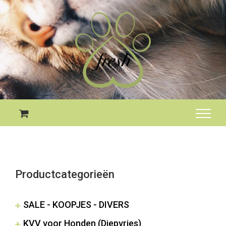
Skip
to
content
Productcategorieën
SALE - KOOPJES - DIVERS
KVV voor Honden (Diepvries)