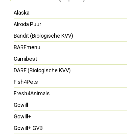
Alaska
Alroda Puur
Bandit (Biologische KVV)
BARFmenu
Carnibest
DARF (Biologische KVV)
Fish4Pets
Fresh4Animals
Gowill
Gowill+
Gowill+ GVB