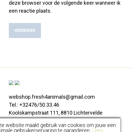
deze browser voor de volgende keer wanneer ik
een reactie plaats.
webshop.fresh4animals@gmail.com
Tel.: +32476/50.33.46
Koolskampstraat 111, 8810 Lichtervelde
ze website maakt gebruik van cookies om jouw een
Alle prijzen zijn inclusief BTW |
imale gebruikerservaring te garanderen.
Lees