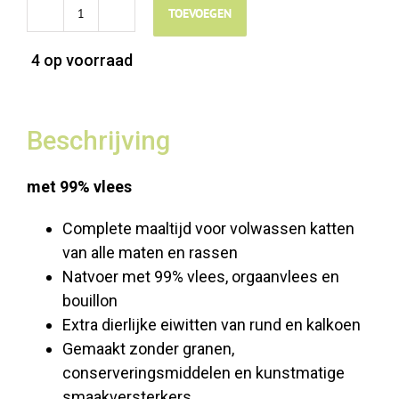
TOEVOEGEN
WOW
Adult
4 op voorraad
Rund
&
Kalkoen
Beschrijving
-
125gr
met 99% vlees
aantal
Complete maaltijd voor volwassen katten
van alle maten en rassen
Natvoer met 99% vlees, orgaanvlees en
bouillon
Extra dierlijke eiwitten van rund en kalkoen
Gemaakt zonder granen,
conserveringsmiddelen en kunstmatige
smaakversterkers