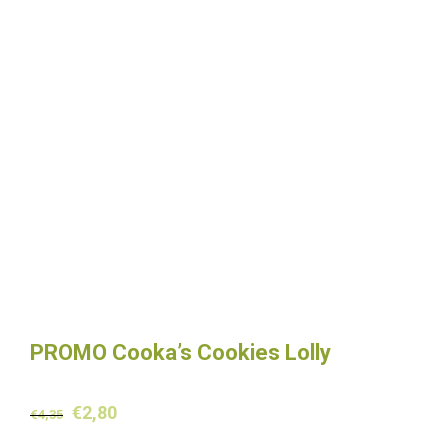
PROMO Cooka’s Cookies Lolly
Oorspronkelijke
Huidige
€
2,80
€
4,35
prijs
prijs