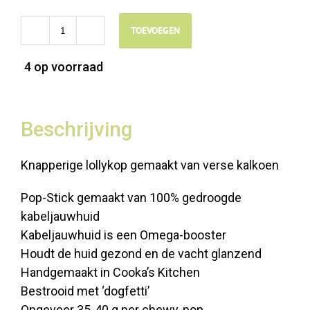
was:
is:
€4,35.
€2,80.
TOEVOEGEN
PROMO
Cooka's
4 op voorraad
Cookies
Lolly
aantal
Beschrijving
Knapperige lollykop gemaakt van verse kalkoen
Pop-Stick gemaakt van 100% gedroogde
kabeljauwhuid
Kabeljauwhuid is een Omega-booster
Houdt de huid gezond en de vacht glanzend
Handgemaakt in Cooka’s Kitchen
Bestrooid met ‘dogfetti’
Ongeveer 35-40 g per chewy-pop