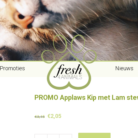
Promoties
Nieuws
PROMO Applaws Kip met Lam ste
Oorspronkelijke
Huidige
€
2,05
€
3,15
prijs
prijs
was:
is: