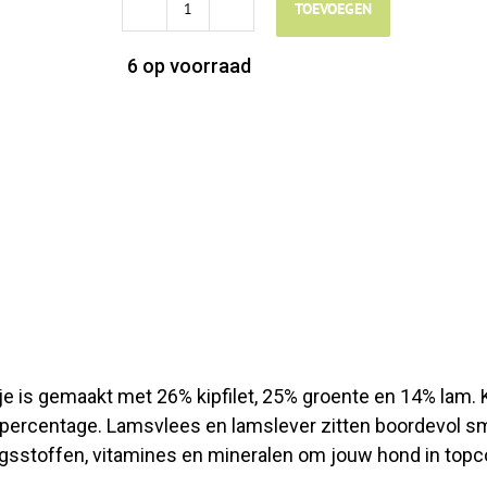
€3,15.
€2,05.
TOEVOEGEN
PROMO
Applaws
6 op voorraad
Kip
met
Lam
stew
-
156gr
aantal
is gemaakt met 26% kipfilet, 25% groente en 14% lam. Kipf
percentage. Lamsvlees en lamslever zitten boordevol s
gsstoffen, vitamines en mineralen om jouw hond in topco