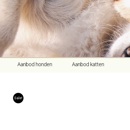
Skip
to
content
Aanbod honden
Aanbod katten
Sale!