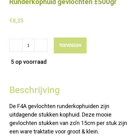
Runderkophuid gevlochten ±500gr
€
8,25
TOEVOEGEN
Runderkophuid
gevlochten
5 op voorraad
±500gr
aantal
Beschrijving
De F4A gevlochten runderkophuiden zijn
uitdagende stukken kophuid. Deze mooie
gevlochten stukken van zo’n 15cm per stuk zijn
een ware traktatie voor groot & klein.