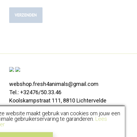
webshop.fresh4animals@gmail.com
Tel.: +32476/50.33.46
Koolskampstraat 111, 8810 Lichtervelde
ze website maakt gebruik van cookies om jouw een
Alle prijzen zijn inclusief BTW |
imale gebruikerservaring te garanderen.
Lees
er
Algemene voorwaarden
Disclaimer
Privacy
Cookiebeleid