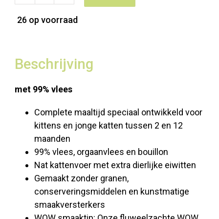
WOW
Junior
26 op voorraad
Kip
&
Lever
Beschrijving
-
400gr
met 99% vlees
aantal
Complete maaltijd speciaal ontwikkeld voor
kittens en jonge katten tussen 2 en 12
maanden
99% vlees, orgaanvlees en bouillon
Nat kattenvoer met extra dierlijke eiwitten
Gemaakt zonder granen,
conserveringsmiddelen en kunstmatige
smaakversterkers
WOW smaaktip: Onze fluweelzachte WOW