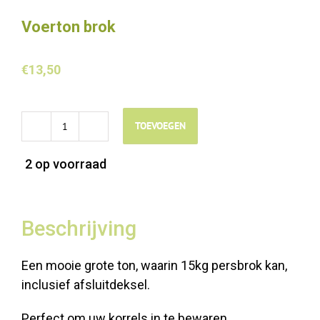
Voerton brok
€
13,50
TOEVOEGEN
Voerton
brok
2 op voorraad
aantal
Beschrijving
Een mooie grote ton, waarin 15kg persbrok kan,
inclusief afsluitdeksel.
Perfect om uw korrels in te bewaren.