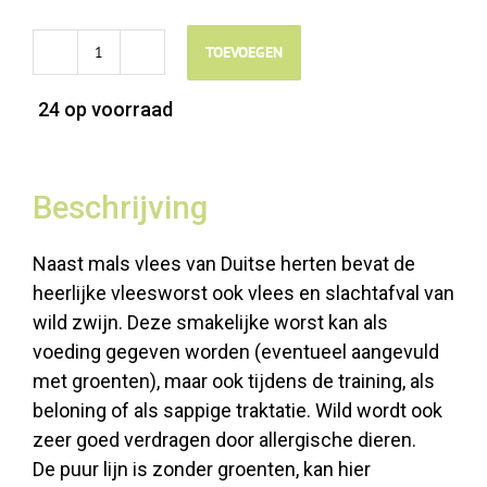
TOEVOEGEN
Ritzenberger
PUUR
24 op voorraad
Wild
-
2
Beschrijving
x
400gr
Naast mals vlees van Duitse herten bevat de
aantal
heerlijke vleesworst ook vlees en slachtafval van
wild zwijn.
Deze smakelijke worst kan als
voeding gegeven worden (eventueel aangevuld
met groenten), maar ook tijdens de training, als
beloning of als sappige traktatie.
Wild wordt ook
zeer goed verdragen door allergische dieren.
De puur lijn is zonder groenten, kan hier