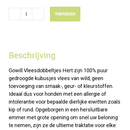
TOEVOEGEN
Gowill
Vleesdobbeltjes
Hert
-
300gr
Beschrijving
aantal
Gowill Vleesdobbeltjes Hert zijn 100% puur
gedroogde kubusjes vlees van wild, geen
toevoeging van smaak-, geur- of kleurstoffen.
Ideaal dus voor honden met een allergie of
intolerantie voor bepaalde dierlijke eiwitten zoals
kip of rund. Opgeborgen in een hersluitbare
emmer met grote opening om snel uw beloning
te nemen, zijn ze de ultieme traktatie voor elke