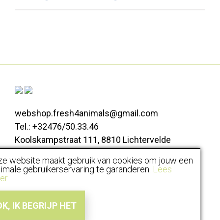
webshop.fresh4animals@gmail.com
Tel.: +32476/50.33.46
Koolskampstraat 111, 8810 Lichtervelde
ze website maakt gebruik van cookies om jouw een
Alle prijzen zijn inclusief BTW |
imale gebruikerservaring te garanderen.
Lees
er
Algemene voorwaarden
Disclaimer
Privacy
Cookiebeleid
© 2020 Fresh4Animals - All rights reserved. Created by
ARTisteeq
OK, IK BEGRIJP HET