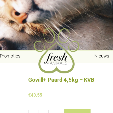
Promoties
Nieuws
Gowill+ Paard 4,5kg – KVB
€
43,55