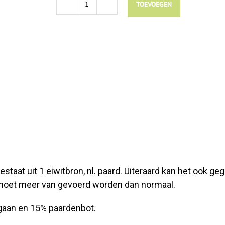
TOEVOEGEN
Gowill+
Paard
4,5kg
-
KVB
aantal
bestaat uit 1 eiwitbron, nl. paard. Uiteraard kan het ook 
r moet meer van gevoerd worden dan normaal.
gaan en 15% paardenbot.