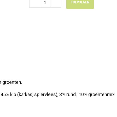
TOEVOEGEN
Gowill
Kalkoenmix
-
1kg
aantal
n groenten.
, 45% kip (karkas, spiervlees), 3% rund, 10% groentenmix