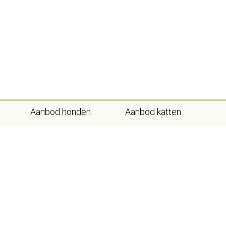
Skip
to
content
Aanbod honden
Aanbod katten