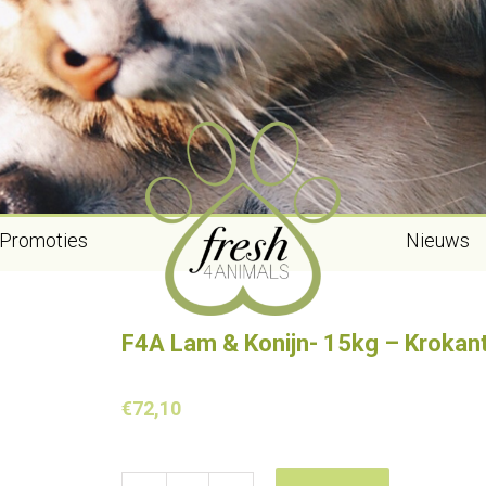
Promoties
Nieuws
F4A Lam & Konijn- 15kg – Krokan
€
72,10