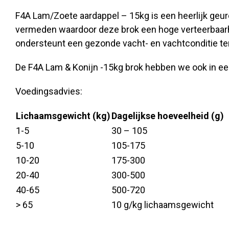
F4A Lam/Zoete aardappel – 15kg is een heerlijk geu
vermeden waardoor deze brok een hoge verteerbaarh
ondersteunt een gezonde vacht- en vachtconditie te
De F4A Lam & Konijn -15kg brok hebben we ook in e
Voedingsadvies:
Lichaamsgewicht (kg)
Dagelijkse hoeveelheid (g)
1-5
30 – 105
5-10
105-175
10-20
175-300
20-40
300-500
40-65
500-720
> 65
10 g/kg lichaamsgewicht