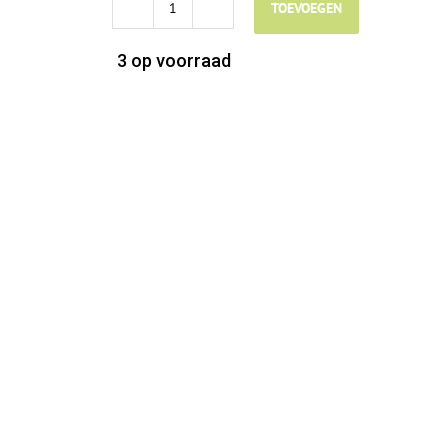
TOEVOEGEN
F4A
Lam
3 op voorraad
&
Konijn-
15kg
-
Krokant
aantal