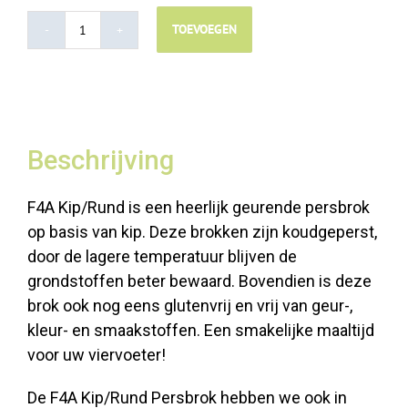
TOEVOEGEN
F4A
Kip/Rund
-
5kg
-
Beschrijving
Persbrok
aantal
F4A Kip/Rund is een heerlijk geurende persbrok
op basis van kip. Deze brokken zijn koudgeperst,
door de lagere temperatuur blijven de
grondstoffen beter bewaard. Bovendien is deze
brok ook nog eens glutenvrij en vrij van geur-,
kleur- en smaakstoffen. Een smakelijke maaltijd
voor uw viervoeter!
De F4A Kip/Rund Persbrok hebben we ook in