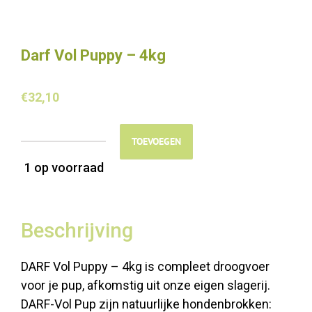
Darf Vol Puppy – 4kg
€
32,10
TOEVOEGEN
Darf
1 op voorraad
Vol
Puppy
-
4kg
Beschrijving
aantal
DARF Vol Puppy – 4kg is compleet droogvoer
voor je pup, afkomstig uit onze eigen slagerij.
DARF-Vol Pup zijn natuurlijke hondenbrokken: