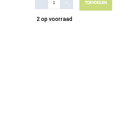
TOEVOEGEN
DARF
Kalkoen
2 op voorraad
BIO
-
4,5kg
aantal