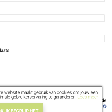
laats.
e website maakt gebruik van cookies om jouw een
imale gebruikerservaring te garanderen.
Lees meer
476/50.33.46
| Koolskampstraat 111, 8810 Lichtervelde
unt
|
Algemene voorwaarden
|
Disclaimer
|
Privacy
|
Cookiebeleid
|
K, IK BEGRIJP HET