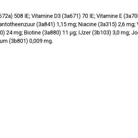
72a) 508 IE; Vitamine D3 (3a671) 70 IE; Vitamine E (3a70
Pantotheenzuur (3a841) 1,15 mg; Niacine (3a315) 2,6 mg;
0) 24 mg; Biotine (3a880) 11 µg; IJzer (3b103) 3,0 mg; 
ium (3b801) 0,009 mg.